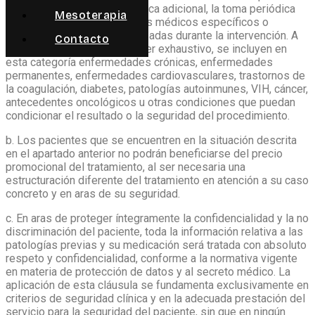
requieran una evaluación clínica adicional, la toma periódica
Mesoterapia
de medicamentos, protocolos médicos específicos o
medidas de seguridad reforzadas durante la intervención. A
Contacto
título orientativo, y sin carácter exhaustivo, se incluyen en
esta categoría enfermedades crónicas, enfermedades
permanentes, enfermedades cardiovasculares, trastornos de
la coagulación, diabetes, patologías autoinmunes, VIH, cáncer,
antecedentes oncológicos u otras condiciones que puedan
condicionar el resultado o la seguridad del procedimiento.
b. Los pacientes que se encuentren en la situación descrita
en el apartado anterior no podrán beneficiarse del precio
promocional del tratamiento, al ser necesaria una
estructuración diferente del tratamiento en atención a su caso
concreto y en aras de su seguridad.
c. En aras de proteger íntegramente la confidencialidad y la no
discriminación del paciente, toda la información relativa a las
patologías previas y su medicación será tratada con absoluto
respeto y confidencialidad, conforme a la normativa vigente
en materia de protección de datos y al secreto médico. La
aplicación de esta cláusula se fundamenta exclusivamente en
criterios de seguridad clínica y en la adecuada prestación del
servicio para la seguridad del paciente, sin que en ningún