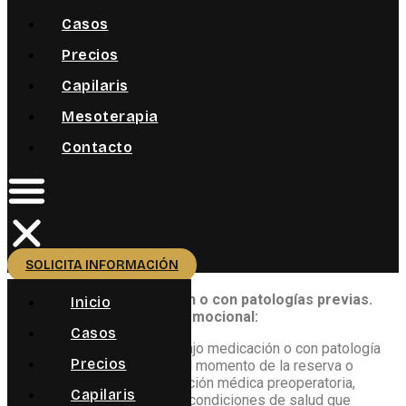
Casos
Precios
Capilaris
Mesoterapia
Contacto
SOLICITA INFORMACIÓN
Pacientes bajo medicación o con patologías previas.
Inicio
Imposibilidad de precio promocional:
Casos
a. Se considerará paciente bajo medicación o con patología
Precios
previa a todo aquel que, en el momento de la reserva o
durante el proceso de valoración médica preoperatoria,
Capilaris
presente o haya presentado condiciones de salud que