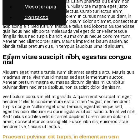
et sem in, sollicitudin eleifend urna. Etiam pharetra quis enim non
mattis. Sed eu condimentum nibh. Nulla vitae magna eget justo
Mesoterapia
interdum commodo eu suscipit lectus. Curabitur lectus enim,
facilisis vel finibus ut, dictum et lorem. In cursus maximus diam, in
Contacto
tempor dolor sodales non. Lorem ipsum dolor sit amet, consectetur
adipiscing elit. Sed rutrum tristique tellus sed lobortis. Suspendisse
quis lacus nec elit porta malesuada vel eget dolor. Pellentesque
fringilla risus nec turpis blandit, eu maximus neque condimentum.
Aenean nec ullamcorper sem. Mauris imperdiet ipsum sapien, ac
blandit tellus pretium quis. In tempus faucibus urna id aliquam.
Etiam vitae suscipit nibh, egestas congue
nisl
Aliquam eget mattis turpis. Nam sit amet sagittis arcu. Mauris quis
maximus ante. Vivamus id massa sed est fermentum auctor.
Aenean pretium magna eu massa dictum dignissim. Curabitur
pulvinar diam nec ante dapibus, non suscipit dolor dignissim.
Vestibulum cursus in elit at gravida. Aliquam erat volutpat. In eget
hendrerit felis. In condimentum est at diam feugiat, nec hendrerit
turpis congue. Nullam eget urna tempus, egestas neque sed,
egestas odio. Aliquam eu dui in ligula volutpat sollicitudin at vel nibh.
Sed finibus sodales velit sit amet dapibus. Lorem ipsum dolor sit
amet, consectetur adipiscing elit. Fusce nibh nisi, euismod vitae
hendrerit vel, finibus ut lectus.
Praesent pulvinar elit turpis, in elementum sem