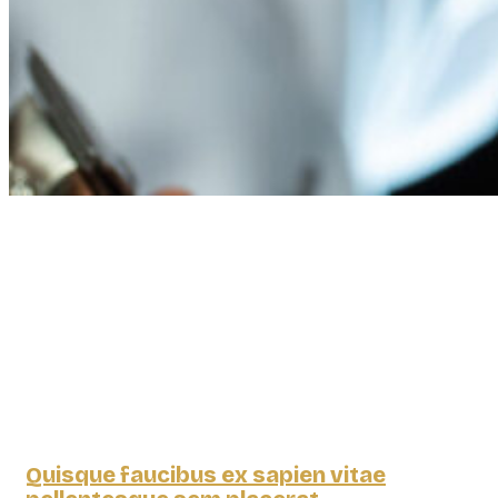
Quisque faucibus ex sapien vitae