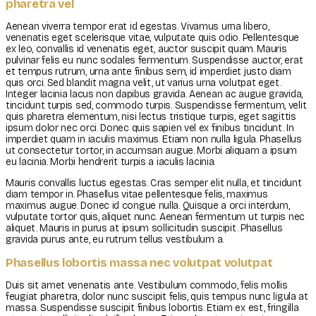
pharetra vel
Aenean viverra tempor erat id egestas. Vivamus urna libero,
venenatis eget scelerisque vitae, vulputate quis odio. Pellentesque
ex leo, convallis id venenatis eget, auctor suscipit quam. Mauris
pulvinar felis eu nunc sodales fermentum. Suspendisse auctor, erat
et tempus rutrum, urna ante finibus sem, id imperdiet justo diam
quis orci. Sed blandit magna velit, ut varius urna volutpat eget.
Integer lacinia lacus non dapibus gravida. Aenean ac augue gravida,
tincidunt turpis sed, commodo turpis. Suspendisse fermentum, velit
quis pharetra elementum, nisi lectus tristique turpis, eget sagittis
ipsum dolor nec orci. Donec quis sapien vel ex finibus tincidunt. In
imperdiet quam in iaculis maximus. Etiam non nulla ligula. Phasellus
ut consectetur tortor, in accumsan augue. Morbi aliquam a ipsum
eu lacinia. Morbi hendrerit turpis a iaculis lacinia.
Mauris convallis luctus egestas. Cras semper elit nulla, et tincidunt
diam tempor in. Phasellus vitae pellentesque felis, maximus
maximus augue. Donec id congue nulla. Quisque a orci interdum,
vulputate tortor quis, aliquet nunc. Aenean fermentum ut turpis nec
aliquet. Mauris in purus at ipsum sollicitudin suscipit. Phasellus
gravida purus ante, eu rutrum tellus vestibulum a.
Phasellus lobortis massa nec volutpat volutpat
Duis sit amet venenatis ante. Vestibulum commodo, felis mollis
feugiat pharetra, dolor nunc suscipit felis, quis tempus nunc ligula at
massa. Suspendisse suscipit finibus lobortis. Etiam ex est, fringilla